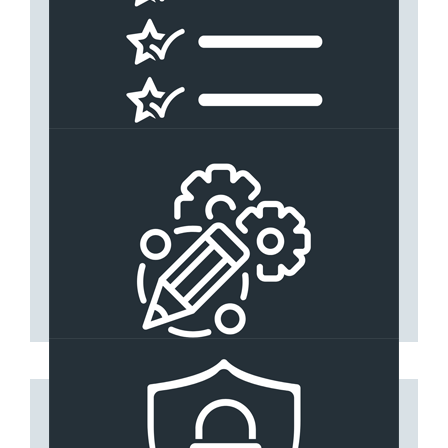
CARACTERISTIQUES
Dormant neuf ou rénovation
Seuil aluminium 20mm
Vitrage isolant 31mm
PVC ou aluminium
DESIGN