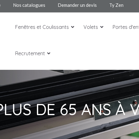
e
Nos catalogues
Demander un devis
Ty Zen
Fenêtres et Coulissants
Volets
Portes d'en
Recrutement
PLUS DE 65 ANS À 